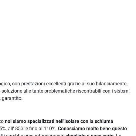
ico, con prestazioni eccellenti grazie al suo bilanciamento,
a soluzione alle tante problematiche riscontrabili con i sistemi
 garantito.
tto
noi siamo specializzati nell'isolare con la schiuma
5%, all' 85% e fino al 110%.
Conosciamo molto bene questo
r tutti sarebbe presuntuosamente
sbagliato e poco serio
. Le