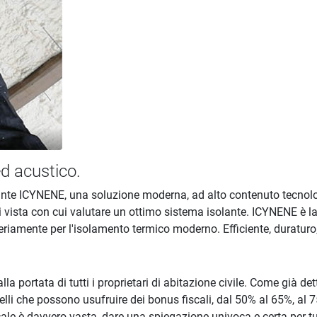
d acustico.
ante ICYNENE, una soluzione moderna, ad alto contenuto tecnolog
 di vista con cui valutare un ottimo sistema isolante. ICYNENE è l
riamente per l'isolamento termico moderno. Efficiente, duraturo,
lla portata di tutti i proprietari di abitazione civile. Come già de
elli che possono usufruire dei bonus fiscali, dal 50% al 65%, al 7
 fiscale è davvero vasta, dare una spiegazione univoca e certa pe