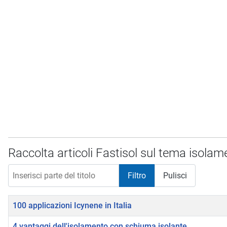
Raccolta articoli Fastisol sul tema isola
Inserisci parte del titolo
Filtro
Pulisci
Titolo
100 applicazioni Icynene in Italia
4 vantaggi dell'isolamento con schiuma isolante