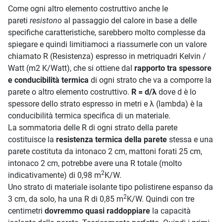
Come ogni altro elemento costruttivo anche le
pareti
resistono
al passaggio del calore in base a delle
specifiche caratteristiche, sarebbero molto complesse da
spiegare e quindi limitiamoci a riassumerle con un valore
chiamato R (Resistenza) espresso in metriquadri Kelvin /
Watt (m2 K/Watt), che si ottiene dal
rapporto tra spessore
e conducibilità termica
di ogni strato che va a comporre la
parete o altro elemento costruttivo.
R = d/λ
dove d è lo
spessore dello strato espresso in metri e λ (lambda) è la
conducibilità termica specifica di un materiale.
La sommatoria delle R di ogni strato della parete
costituisce la
resistenza termica della parete
stessa e una
parete costituta da intonaco 2 cm, mattoni forati 25 cm,
intonaco 2 cm, potrebbe avere una R totale (molto
2
indicativamente) di 0,98
m
K/W.
Uno strato di materiale isolante tipo polistirene espanso da
2
3 cm, da solo, ha una R di 0,85 m
K/W. Quindi con tre
centimetri
dovremmo quasi raddoppiare
la capacità