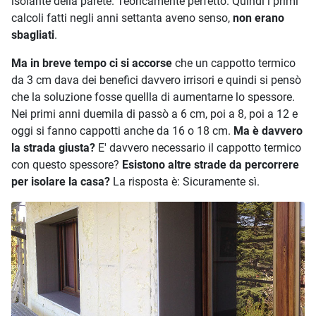
isolante della parete. Teoricamente perfetto. Quindi i primi
calcoli fatti negli anni settanta aveno senso,
non erano
sbagliati
.
Ma in breve tempo ci si accorse
che un cappotto termico
da 3 cm dava dei benefici davvero irrisori e quindi si pensò
che la soluzione fosse quellla di aumentarne lo spessore.
Nei primi anni duemila di passò a 6 cm, poi a 8, poi a 12 e
oggi si fanno cappotti anche da 16 o 18 cm.
Ma è davvero
la strada giusta?
E' davvero necessario il cappotto termico
con questo spessore?
Esistono altre strade da percorrere
per isolare la casa?
La risposta è: Sicuramente sì.