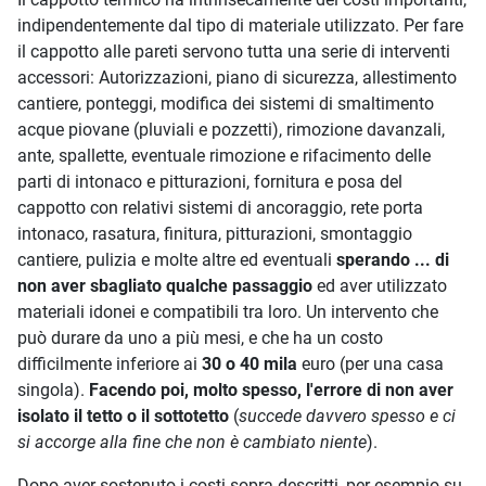
indipendentemente dal tipo di materiale utilizzato. Per fare
il cappotto alle pareti servono tutta una serie di interventi
accessori: Autorizzazioni, piano di sicurezza, allestimento
cantiere, ponteggi, modifica dei sistemi di smaltimento
acque piovane (pluviali e pozzetti), rimozione davanzali,
ante, spallette, eventuale rimozione e rifacimento delle
parti di intonaco e pitturazioni, fornitura e posa del
cappotto con relativi sistemi di ancoraggio, rete porta
intonaco, rasatura, finitura, pitturazioni, smontaggio
cantiere, pulizia e molte altre ed eventuali
sperando ... di
non aver sbagliato qualche passaggio
ed aver utilizzato
materiali idonei e compatibili tra loro. Un intervento che
può durare da uno a più mesi, e che ha un costo
difficilmente inferiore ai
30 o 40 mila
euro (per una casa
singola).
Facendo poi, molto spesso, l'errore di non aver
isolato il tetto o il sottotetto
(
succede davvero spesso e ci
si accorge alla fine che non è cambiato niente
).
Dopo aver sostenuto i costi sopra descritti, per esempio su